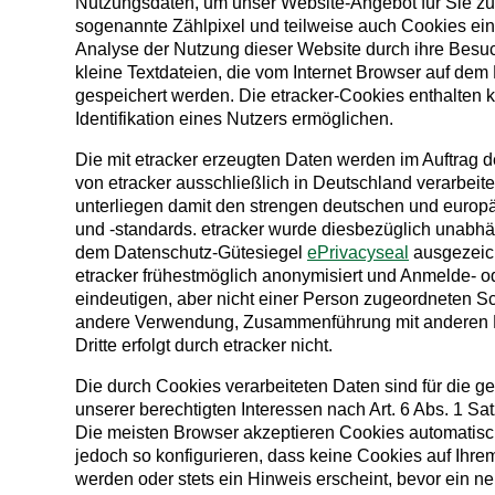
Nutzungsdaten, um unser Website-Angebot für Sie zu
sogenannte Zählpixel und teilweise auch Cookies einge
Analyse der Nutzung dieser Website durch ihre Besu
kleine Textdateien, die vom Internet Browser auf dem
gespeichert werden. Die etracker-Cookies enthalten k
Identifikation eines Nutzers ermöglichen.
Die mit etracker erzeugten Daten werden im Auftrag d
von etracker ausschließlich in Deutschland verarbeit
unterliegen damit den strengen deutschen und euro
und -standards. etracker wurde diesbezüglich unabhängi
dem Datenschutz-Gütesiegel
ePrivacyseal
ausgezeich
etracker frühestmöglich anonymisiert und Anmelde- 
eindeutigen, aber nicht einer Person zugeordneten 
andere Verwendung, Zusammenführung mit anderen D
Dritte erfolgt durch etracker nicht.
Die durch Cookies verarbeiteten Daten sind für die
unserer berechtigten Interessen nach Art. 6 Abs. 1 Sat
Die meisten Browser akzeptieren Cookies automatisc
jedoch so konfigurieren, dass keine Cookies auf Ihr
werden oder stets ein Hinweis erscheint, bevor ein n